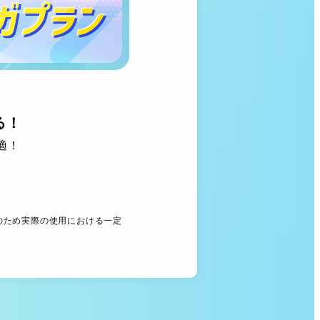
る！
適！
型のため実際の使用における一定