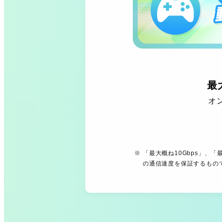
最
オ
「最大概ね10Gbps」、
の通信速度を保証するもの