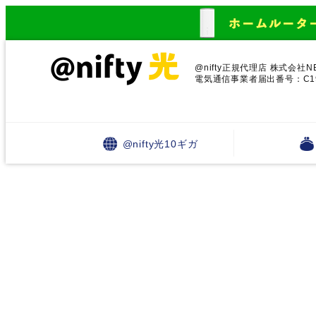
@nifty正規代理店 株式会社N
電気通信事業者届出番号：C19
@nifty光10ギガ