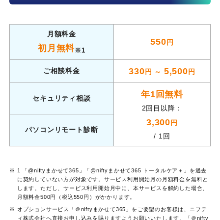
月額料金
550
円
初月無料
※1
330
5,500
ご相談料金
円 ～
円
年1回無料
セキュリティ相談
2回目以降：
3,300
円
パソコンリモート診断
/ 1回
1 「@niftyまかせて365」「@niftyまかせて365 トータルケア＋」を過去
に契約していない方が対象です。サービス利用開始月の月額料金を無料と
します。ただし、サービス利用開始月中に、本サービスを解約した場合、
月額料金500円（税込550円）がかかります。
オプションサービス「＠niftyまかせて365」をご要望のお客様は、ニフテ
ィ株式会社へ直接お申し込みを賜りますようお願いいたします。「＠nifty